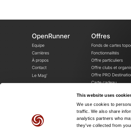
OpenRunner
Offres
Equipe
Fonds de cartes top
Carrières
Fonctionnalités
À propos
Offre particuliers
Contact
Offre clubs et organi
Offre PRO Destinatio
Le Mag'
Carte cadeau
This website uses cookie
We use cookies to personal
traffic. We also share info
analytics partners who may
they’ve collected from your