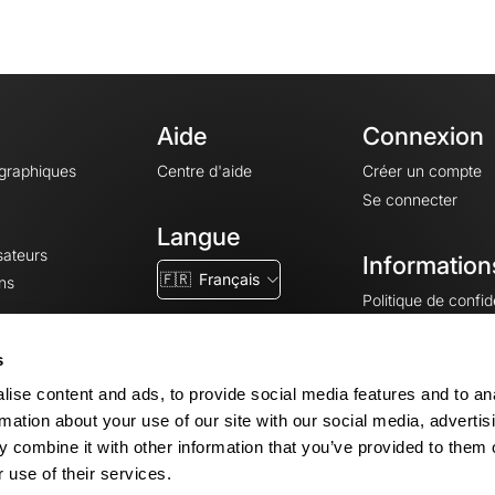
Aide
Connexion
ographiques
Centre d'aide
Créer un compte
Se connecter
Langue
sateurs
Information
🇫🇷
Français
ns
Politique de confide
CGV
CGU
s
Mentions légales
ise content and ads, to provide social media features and to an
Paramètres des co
rmation about your use of our site with our social media, advertis
 combine it with other information that you’ve provided to them o
 use of their services.