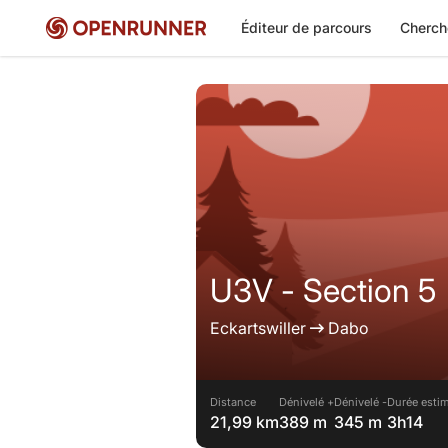
Éditeur de parcours
Cherch
U3V - Section 5
Eckartswiller
Dabo
Distance
Dénivelé +
Dénivelé -
Durée estim
21,99 km
389 m
345 m
3h14