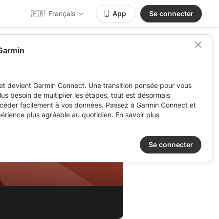
🇫🇷
Français
App
Se connecter
 Garmin
et devient Garmin Connect. Une transition pensée pour vous
 plus besoin de multiplier les étapes, tout est désormais
ccéder facilement à vos données. Passez à Garmin Connect et
périence plus agréable au quotidien.
En savoir plus
Se connecter