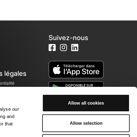
Suivez-nous
s légales
ntialité
Allow all cookies
alyse our
okies
ing and
Allow selection
r that