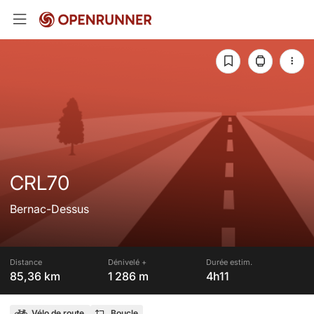
CRL70
Bernac-Dessus
Distance
Dénivelé +
Durée estim.
85,36 km
1 286 m
4h11
Vélo de route
Boucle