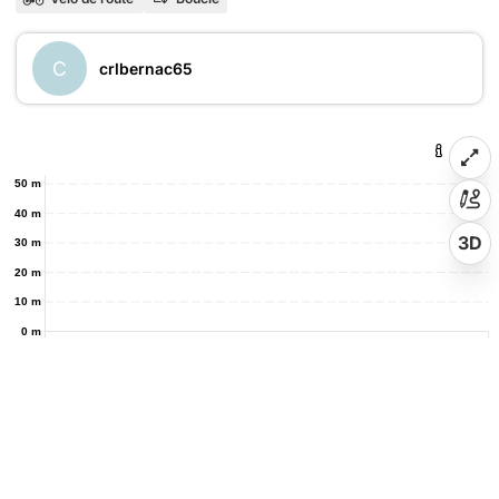
C
crlbernac65
50 m
40 m
3D
30 m
20 m
10 m
0 m