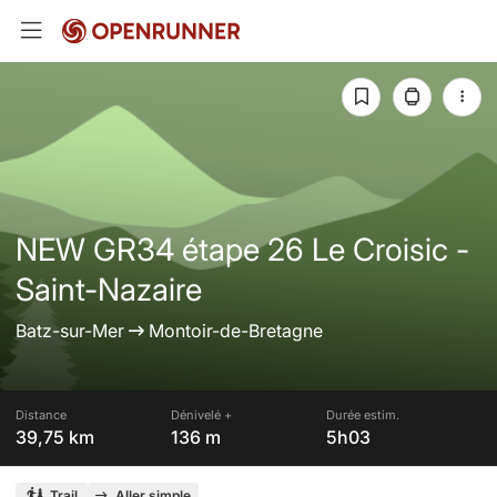
NEW GR34 étape 26 Le Croisic -
Saint-Nazaire
Batz-sur-Mer
Montoir-de-Bretagne
Distance
Dénivelé +
Durée estim.
39,75 km
136 m
5h03
Trail
Aller simple