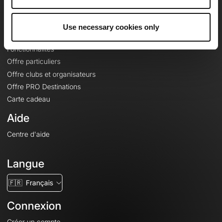
Le Mag'
Offres
Use necessary cookies only
Fonds de cartes topographiques
Fonctionnalités
Offre particuliers
Offre clubs et organisateurs
Offre PRO Destinations
Carte cadeau
Aide
Centre d'aide
Langue
🇫🇷
Français
Connexion
Créer un compte