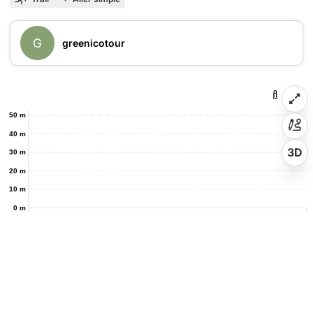
G
greenicotour
50 m
40 m
3D
30 m
20 m
10 m
0 m