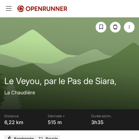
Le Veyou, par le Pas de Siara,
La Chaudière
Distance
Dénivelé +
Durée estim.
6,22 km
515 m
3h35
Randonnée
Boucle