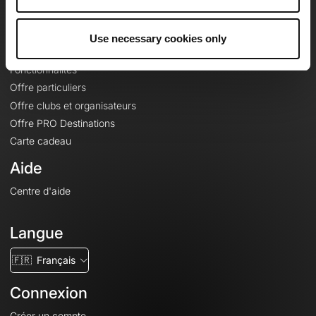
Le Mag'
Offres
Use necessary cookies only
Fonds de cartes topographiques
Fonctionnalités
Offre particuliers
Offre clubs et organisateurs
Offre PRO Destinations
Carte cadeau
Aide
Centre d'aide
Langue
🇫🇷
Français
Connexion
Créer un compte