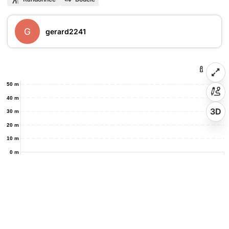
G
gerard2241
50 m
40 m
3D
30 m
20 m
10 m
0 m