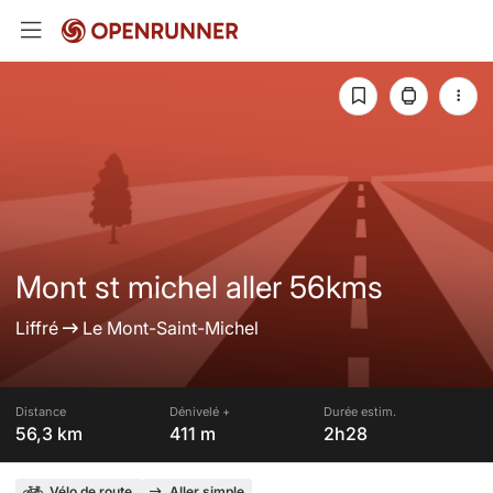
Mont st michel aller 56kms
Liffré
Le Mont-Saint-Michel
Distance
Dénivelé +
Durée estim.
56,3 km
411 m
2h28
Vélo de route
Aller simple