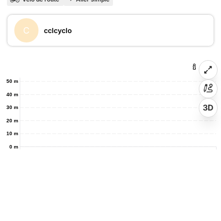
C
cclcyclo
50 m
40 m
3D
30 m
20 m
10 m
0 m