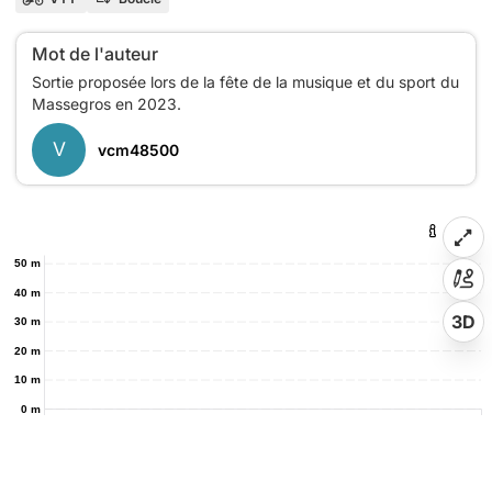
Mot de l'auteur
Sortie proposée lors de la fête de la musique et du sport du
V
vcm48500
50 m
40 m
3D
30 m
20 m
10 m
0 m