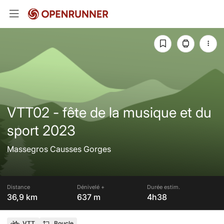
VTT02 - fête de la musique et du
sport 2023
Massegros Causses Gorges
Distance
Dénivelé +
Durée estim.
36,9 km
637 m
4h38
VTT
Boucle