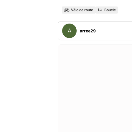
Vélo de route
Boucle
A
arree29