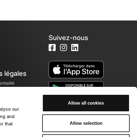
Suivez-nous
s légales
ntialité
Allow all cookies
alyse our
okies
ing and
Allow selection
r that