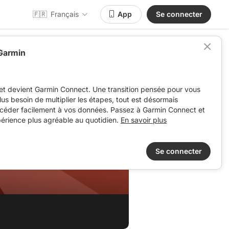
🇫🇷
Français
App
Se connecter
 Garmin
et devient Garmin Connect. Une transition pensée pour vous
 plus besoin de multiplier les étapes, tout est désormais
ccéder facilement à vos données. Passez à Garmin Connect et
périence plus agréable au quotidien.
En savoir plus
Se connecter