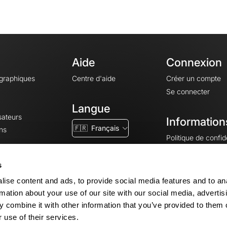
Aide
Connexion
ographiques
Centre d'aide
Créer un compte
Se connecter
Langue
sateurs
Information
🇫🇷
Français
ns
Politique de confide
CGV
CGU
s
Mentions légales
ise content and ads, to provide social media features and to an
Paramètres des co
rmation about your use of our site with our social media, advertis
 combine it with other information that you’ve provided to them o
 use of their services.