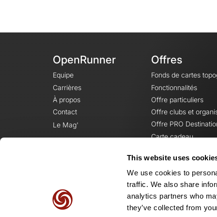
OpenRunner
Offres
Equipe
Fonds de cartes top
Carrières
Fonctionnalités
À propos
Offre particuliers
Contact
Offre clubs et organi
Offre PRO Destinatio
Le Mag'
Carte cadeau
This website uses cookie
We use cookies to personal
traffic. We also share info
analytics partners who may
they’ve collected from your