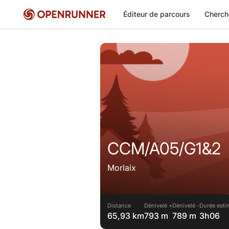
Éditeur de parcours
Cherch
CCM/A05/G1&2
Morlaix
Distance
Dénivelé +
Dénivelé -
Durée esti
65,93 km
793 m
789 m
3h06