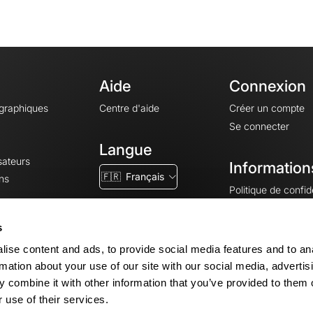
Aide
Connexion
ographiques
Centre d'aide
Créer un compte
Se connecter
Langue
sateurs
Information
🇫🇷
Français
ns
Politique de confide
CGV
CGU
s
Mentions légales
ise content and ads, to provide social media features and to an
Paramètres des co
rmation about your use of our site with our social media, advertis
 combine it with other information that you’ve provided to them o
 use of their services.