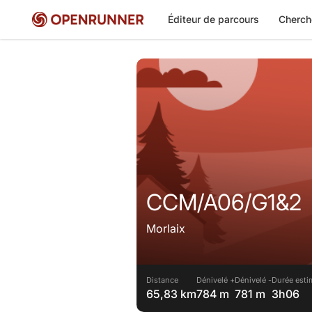
Éditeur de parcours
Cherch
CCM/A06/G1&2
Morlaix
Distance
Dénivelé +
Dénivelé -
Durée esti
65,83 km
784 m
781 m
3h06