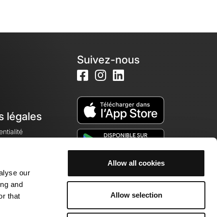
Suivez-nous
s légales
ntialité
Allow all cookies
alyse our
okies
ing and
Allow selection
r that