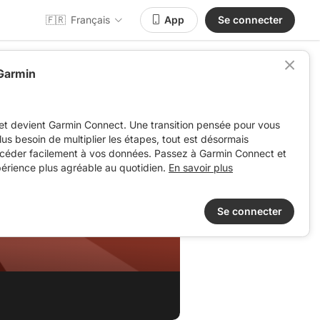
🇫🇷
Français
App
Se connecter
 Garmin
et devient Garmin Connect. Une transition pensée pour vous
 plus besoin de multiplier les étapes, tout est désormais
ccéder facilement à vos données. Passez à Garmin Connect et
périence plus agréable au quotidien.
En savoir plus
Se connecter