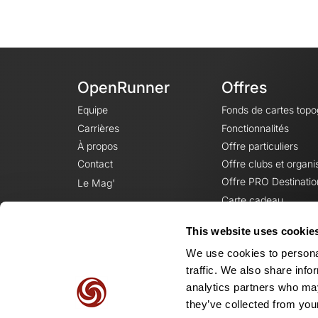
OpenRunner
Offres
Equipe
Fonds de cartes top
Carrières
Fonctionnalités
À propos
Offre particuliers
Contact
Offre clubs et organi
Offre PRO Destinatio
Le Mag'
Carte cadeau
This website uses cookie
We use cookies to personal
traffic. We also share info
analytics partners who may
they’ve collected from your