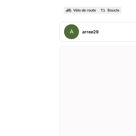
Vélo de route
Boucle
A
arree29