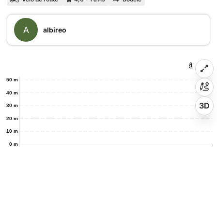
A
albireo
50 m
40 m
3D
30 m
20 m
10 m
0 m