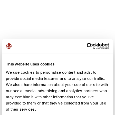
Avis des utilisateurs
Voir tous les avis
4,0
•
1 avis
This website uses cookies
19 oct. 2025
We use cookies to personalise content and ads, to
Très bon fléchage
provide social media features and to analyse our traffic.
L
lhadi36688
We also share information about your use of our site with
our social media, advertising and analytics partners who
may combine it with other information that you’ve
Ajouter un avis
provided to them or that they’ve collected from your use
of their services.