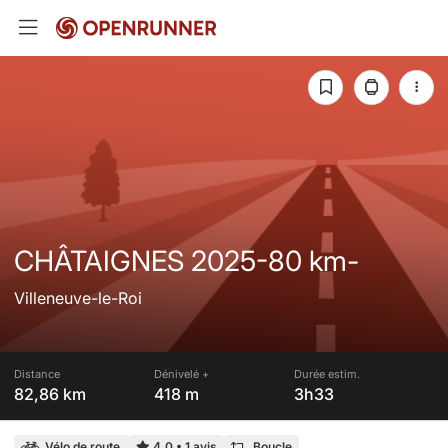
CHÂTAIGNES 2025-80 km-
Villeneuve-le-Roi
Distance
Dénivelé +
Durée estim.
82,86 km
418 m
3h33
Vélo de route
4,0
•
1 avis
Boucle