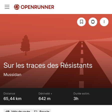
Sur les traces des Résistants
Mussidan
Distance
Dénivelé +
Durée estim.
65,44 km
642 m
3h
Vélo de route
Boucle