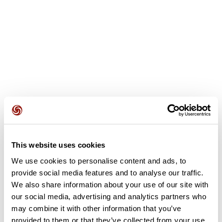
Avis des utilisateurs
This website uses cookies
We use cookies to personalise content and ads, to
provide social media features and to analyse our traffic.
Soyez le premier à ajouter un avis !
We also share information about your use of our site with
our social media, advertising and analytics partners who
may combine it with other information that you’ve
Ajouter un avis
provided to them or that they’ve collected from your use