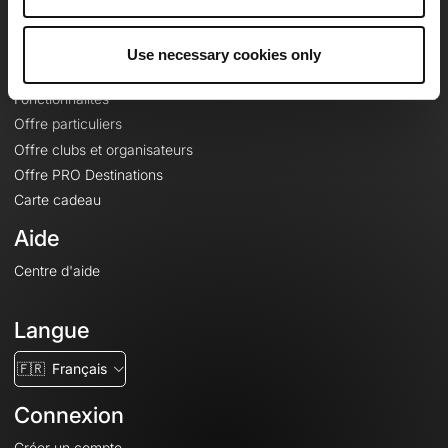
Le Mag'
Offres
Use necessary cookies only
Fonds de cartes topographiques
Fonctionnalités
Offre particuliers
Offre clubs et organisateurs
Offre PRO Destinations
Carte cadeau
Aide
Centre d'aide
Langue
🇫🇷
Français
Connexion
Créer un compte