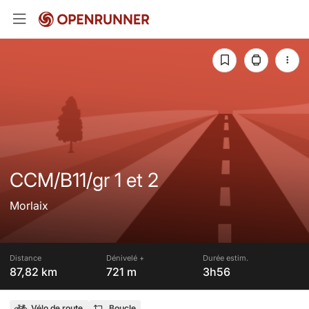
CCM/B11/gr 1 et 2
Morlaix
Distance
Dénivelé +
Durée estim.
87,82 km
721 m
3h56
Vélo de route
Boucle