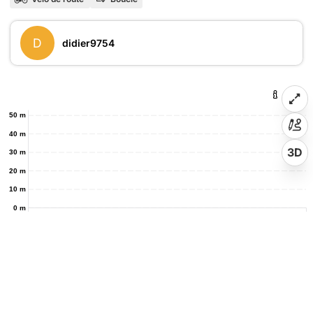
D
didier9754
50 m
40 m
3D
30 m
20 m
10 m
0 m