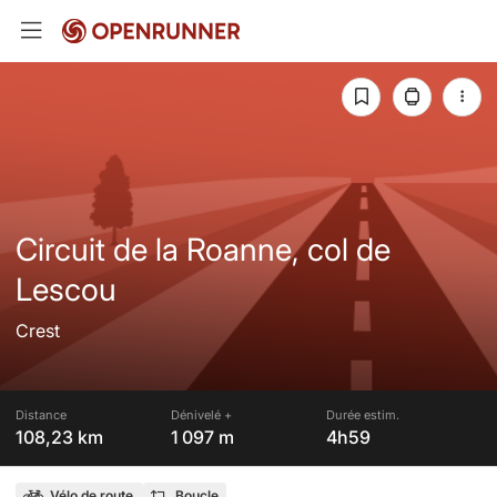
Circuit de la Roanne, col de
Lescou
Crest
Distance
Dénivelé +
Durée estim.
108,23 km
1 097 m
4h59
Vélo de route
Boucle