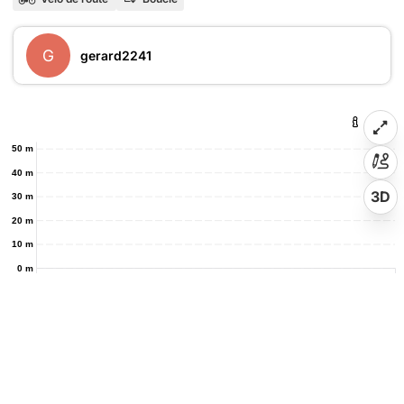
G
gerard2241
50 m
40 m
3D
30 m
20 m
10 m
0 m