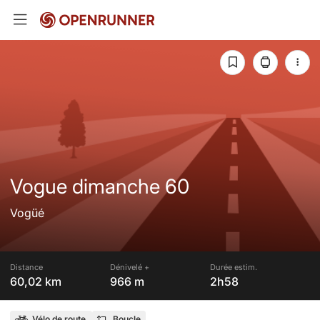
Vogue dimanche 60
Vogüé
Distance
Dénivelé +
Durée estim.
60,02 km
966 m
2h58
Vélo de route
Boucle