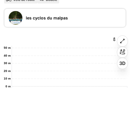
les cyclos du malpas
50 m
40 m
3D
30 m
20 m
10 m
0 m