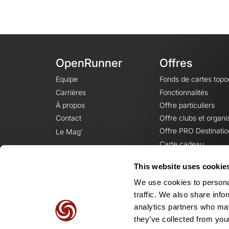
OpenRunner
Offres
Equipe
Fonds de cartes top
Carrières
Fonctionnalités
À propos
Offre particuliers
Contact
Offre clubs et organi
Offre PRO Destinatio
Le Mag'
Carte cadeau
This website uses cookie
We use cookies to personal
traffic. We also share info
analytics partners who may
they’ve collected from your