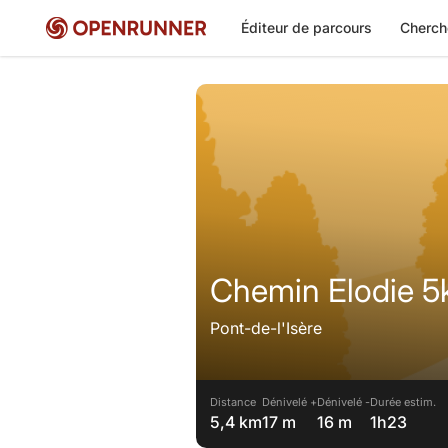
Éditeur de parcours
Cherch
Chemin Elodie 
Pont-de-l'Isère
Distance
Dénivelé +
Dénivelé -
Durée estim.
5,4 km
17 m
16 m
1h23