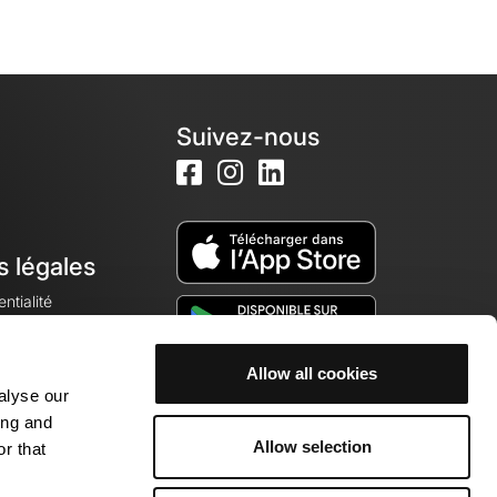
Suivez-nous
s légales
ntialité
Allow all cookies
alyse our
okies
ing and
Allow selection
r that