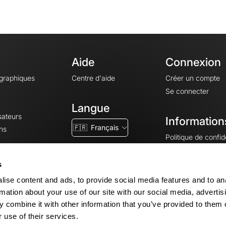
Aide
Connexion
ographiques
Centre d'aide
Créer un compte
Se connecter
Langue
sateurs
Information
🇫🇷
Français
ns
Politique de confide
CGV
CGU
s
Mentions légales
ise content and ads, to provide social media features and to an
Paramètres des co
rmation about your use of our site with our social media, advertis
 combine it with other information that you’ve provided to them o
 use of their services.