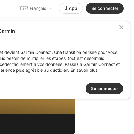
🇫🇷
Français
App
Se connecter
 Garmin
et devient Garmin Connect. Une transition pensée pour vous
 plus besoin de multiplier les étapes, tout est désormais
ccéder facilement à vos données. Passez à Garmin Connect et
périence plus agréable au quotidien.
En savoir plus
Se connecter