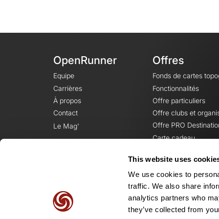
OpenRunner
Offres
Equipe
Fonds de cartes top
Carrières
Fonctionnalités
À propos
Offre particuliers
Contact
Offre clubs et organi
Offre PRO Destinatio
Le Mag'
Carte cadeau
This website uses cookie
We use cookies to personal
traffic. We also share info
analytics partners who may
they’ve collected from your