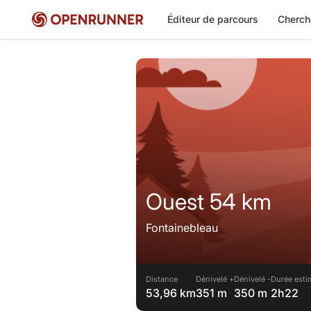
Éditeur de parcours
Cherch
Ouest 54 km
Fontainebleau
Distance
Dénivelé +
Dénivelé -
Durée esti
53,96 km
351 m
350 m
2h22