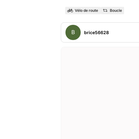
Vélo de route
Boucle
B
brice56628