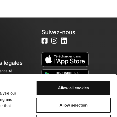
Suivez-nous
s légales
ntialité
Allow all cookies
alyse our
okies
ing and
Allow selection
r that