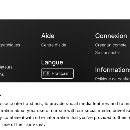
Aide
Connexion
ographiques
Centre d'aide
Créer un compte
Se connecter
Langue
sateurs
Information
🇫🇷
Français
ns
Politique de confide
CGV
CGU
s
Mentions légales
ise content and ads, to provide social media features and to an
Paramètres des co
rmation about your use of our site with our social media, advertis
 combine it with other information that you’ve provided to them o
 use of their services.