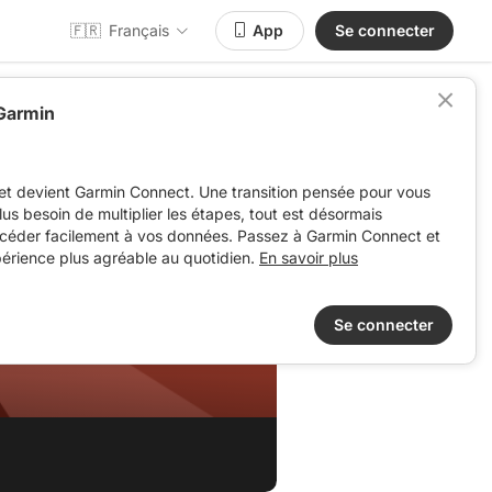
🇫🇷
Français
App
Se connecter
 Garmin
et devient Garmin Connect. Une transition pensée pour vous
 plus besoin de multiplier les étapes, tout est désormais
ccéder facilement à vos données. Passez à Garmin Connect et
périence plus agréable au quotidien.
En savoir plus
Se connecter