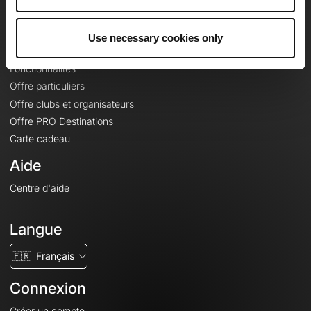
Le Mag'
Offres
Use necessary cookies only
Fonds de cartes topographiques
Fonctionnalités
Offre particuliers
Offre clubs et organisateurs
Offre PRO Destinations
Carte cadeau
Aide
Centre d'aide
Langue
🇫🇷
Français
Connexion
Créer un compte