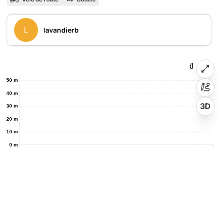
L
lavandierb
50 m
40 m
3D
30 m
20 m
10 m
0 m