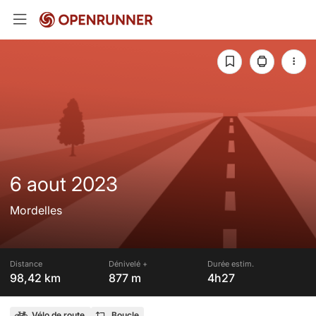
6 aout 2023
Mordelles
Distance
Dénivelé +
Durée estim.
98,42 km
877 m
4h27
Vélo de route
Boucle