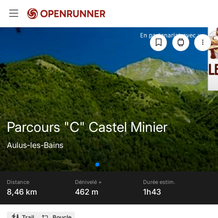
Parcours "C" Castel Minier
Aulus-les-Bains
Distance
Dénivelé +
Durée estim.
8,46 km
462 m
1h43
Trail
Boucle