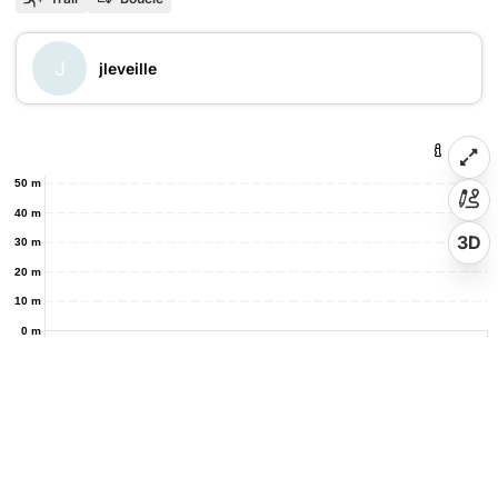
J
jleveille
50 m
40 m
3D
30 m
20 m
10 m
0 m