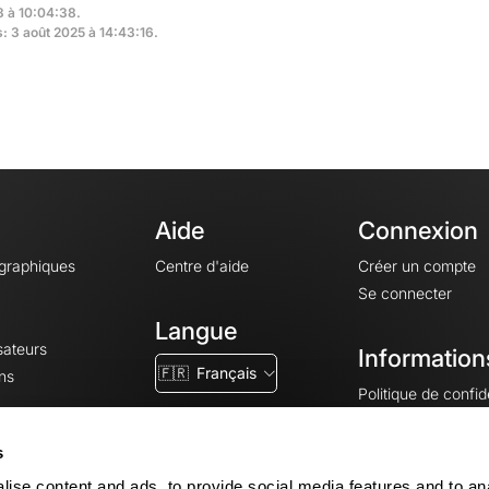
3 à 10:04:38.
s: 3 août 2025 à 14:43:16.
Aide
Connexion
ographiques
Centre d'aide
Créer un compte
Se connecter
Langue
sateurs
Information
🇫🇷
Français
ns
Politique de confide
CGV
CGU
s
Mentions légales
ise content and ads, to provide social media features and to an