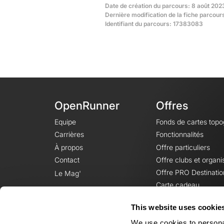
Date de création du parcours: 8 août 202
Dernière modification de la fiche parcour
Identifiant du parcours: 17383083
OpenRunner
Offres
Equipe
Fonds de cartes top
Carrières
Fonctionnalités
À propos
Offre particuliers
Contact
Offre clubs et organi
Offre PRO Destinatio
Le Mag'
Carte cadeau
This website uses cookie
We use cookies to personal