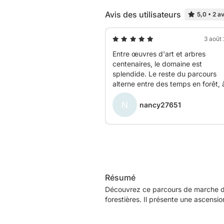
Avis des utilisateurs
5,0
•
2 av
3 août
Entre œuvres d'art et arbres
centenaires, le domaine est
splendide. Le reste du parcours
alterne entre des temps en forêt, 
travers champs et des zones un 
N
pavillonnaires. J'ai fait quelques
nancy27651
variations pour rester sur chemin
plutôt que sur route.
Résumé
Découvrez ce parcours de marche de
forestières. Il présente une ascens