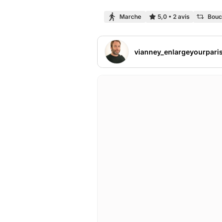
Marche
5,0
•
2 avis
Bouc
vianney_enlargeyourpari