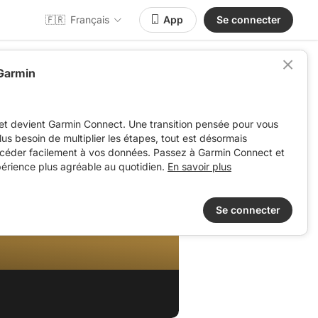
🇫🇷
Français
App
Se connecter
 Garmin
et devient Garmin Connect. Une transition pensée pour vous
 plus besoin de multiplier les étapes, tout est désormais
ccéder facilement à vos données. Passez à Garmin Connect et
périence plus agréable au quotidien.
En savoir plus
Se connecter