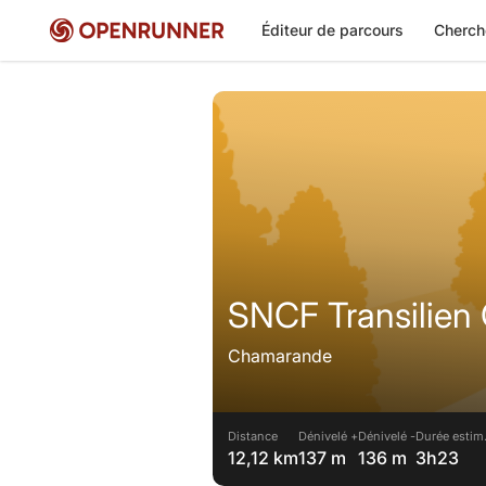
Éditeur de parcours
Cherch
SNCF Transilie
Chamarande
Distance
Dénivelé +
Dénivelé -
Durée estim
12,12 km
137 m
136 m
3h23