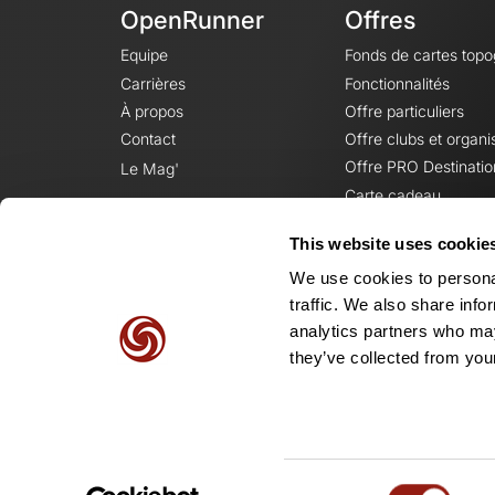
OpenRunner
Offres
Equipe
Fonds de cartes top
Carrières
Fonctionnalités
À propos
Offre particuliers
Contact
Offre clubs et organi
Offre PRO Destinatio
Le Mag'
Carte cadeau
This website uses cookie
We use cookies to personal
traffic. We also share info
analytics partners who may
they’ve collected from your
Consent