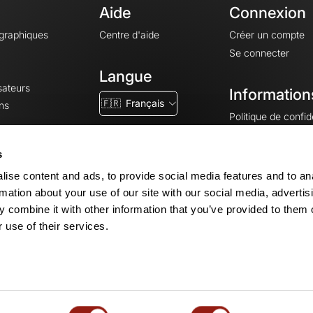
Aide
Connexion
ographiques
Centre d'aide
Créer un compte
Se connecter
Langue
sateurs
Information
🇫🇷
Français
ns
Politique de confide
CGV
CGU
s
Mentions légales
ise content and ads, to provide social media features and to an
Paramètres des co
rmation about your use of our site with our social media, advertis
 combine it with other information that you’ve provided to them o
 use of their services.
© 2026 OpenRunner - Version 7.31.3