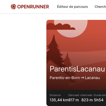
Éditeur de parcours
Cherch
ParentisLacanau
Parentis-en-Born
Lacanau
Distance
Dénivelé +
Dénivelé -
Durée est
135,44 km
817 m
823 m
5h54