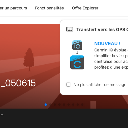
er un parcours
Fonctionnalités
Offre Explorer
Transfert vers les GPS
NOUVEAU !
Garmin IQ évolue 
simplifier la vie :
centralisé pour a
profitez d’une ex
 _050615
Ne plus afficher ce message
im.