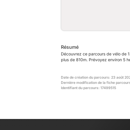
Résumé
Découvrez ce parcours de vélo de 1
plus de 810m. Prévoyez environ 5 he
Date de création du parcours: 23 août 20
Dernière modification de la fiche parcour
Identifiant du parcours: 17499515