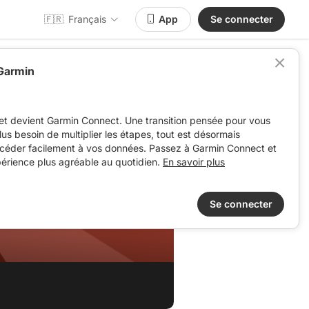
🇫🇷
Français
App
Se connecter
 Garmin
et devient Garmin Connect. Une transition pensée pour vous
 plus besoin de multiplier les étapes, tout est désormais
ccéder facilement à vos données. Passez à Garmin Connect et
périence plus agréable au quotidien.
En savoir plus
Se connecter