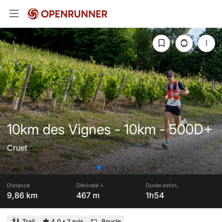
10km des Vignes - 10km - 500D+
Cruet
Distance
Dénivelé +
Durée estim.
9,86 km
467 m
1h54
Trail
4,0
•
2 avis
Boucle