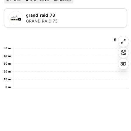
grand_raid_73
GRAND RAID 73
50 m
40 m
3D
30 m
20 m
10 m
0 m