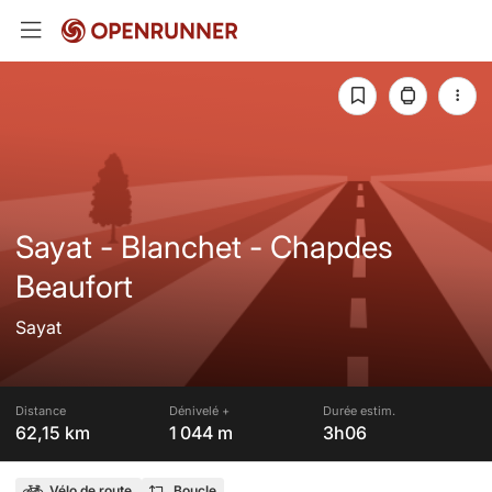
Sayat - Blanchet - Chapdes
Beaufort
Sayat
Distance
Dénivelé +
Durée estim.
62,15 km
1 044 m
3h06
Vélo de route
Boucle