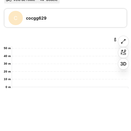
C
cocgg629
50 m
40 m
3D
30 m
20 m
10 m
0 m