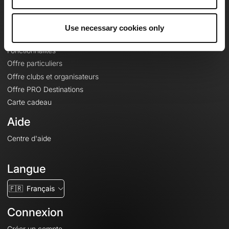
Le Mag'
Offres
Use necessary cookies only
Fonds de cartes topographiques
Fonctionnalités
Offre particuliers
Offre clubs et organisateurs
Offre PRO Destinations
Carte cadeau
Aide
Centre d'aide
Langue
🇫🇷
Français
Connexion
Créer un compte