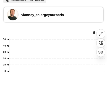
vianney_enlargeyourparis
50 m
40 m
3D
30 m
20 m
10 m
0 m