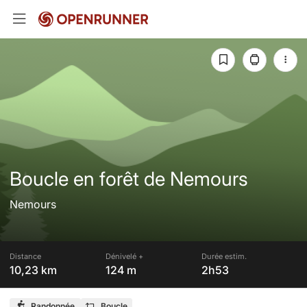
Boucle en forêt de Nemours
Nemours
Distance
Dénivelé +
Durée estim.
10,23 km
124 m
2h53
Randonnée
Boucle