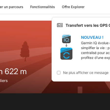
er un parcours
Fonctionnalités
Offre Explorer
Transfert vers les GPS
NOUVEAU !
Garmin IQ évolue 
simplifier la vie :
centralisé pour a
profitez d’une ex
m 622 m
Ne plus afficher ce message
liers