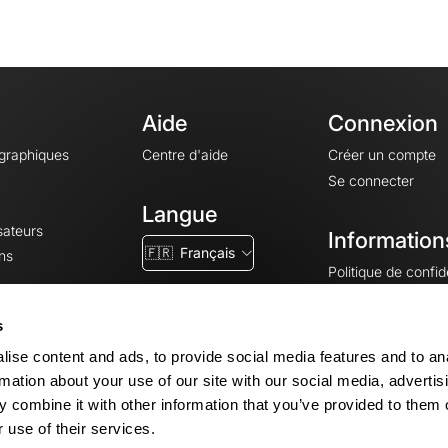
Aide
Connexion
ographiques
Centre d'aide
Créer un compte
Se connecter
Langue
sateurs
Information
🇫🇷
Français
ns
Politique de confide
CGV
CGU
s
Mentions légales
ise content and ads, to provide social media features and to an
Paramètres des co
rmation about your use of our site with our social media, advertis
 combine it with other information that you’ve provided to them o
 use of their services.