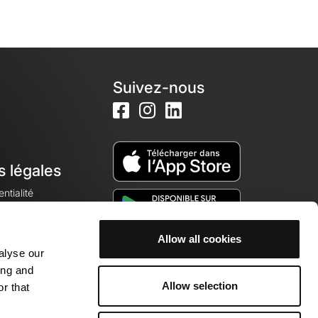
Suivez-nous
s légales
ntialité
Allow all cookies
alyse our
okies
ing and
Allow selection
r that