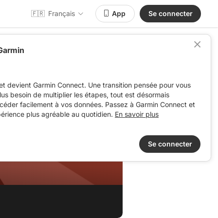
🇫🇷
Français
App
Se connecter
 Garmin
et devient Garmin Connect. Une transition pensée pour vous
 plus besoin de multiplier les étapes, tout est désormais
ccéder facilement à vos données. Passez à Garmin Connect et
périence plus agréable au quotidien.
En savoir plus
Se connecter