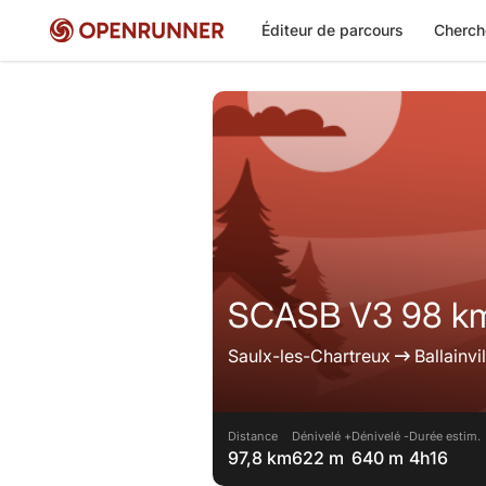
Éditeur de parcours
Cherch
SCASB V3 98 k
Saulx-les-Chartreux
Ballainvil
Distance
Dénivelé +
Dénivelé -
Durée estim.
97,8 km
622 m
640 m
4h16