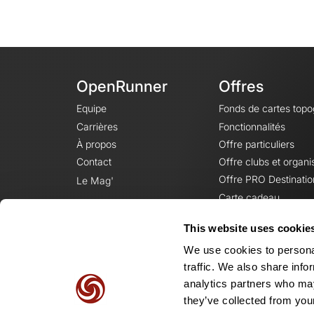
OpenRunner
Offres
Equipe
Fonds de cartes top
Carrières
Fonctionnalités
À propos
Offre particuliers
Contact
Offre clubs et organi
Offre PRO Destinatio
Le Mag'
Carte cadeau
This website uses cookie
We use cookies to personal
traffic. We also share info
analytics partners who may
they’ve collected from your