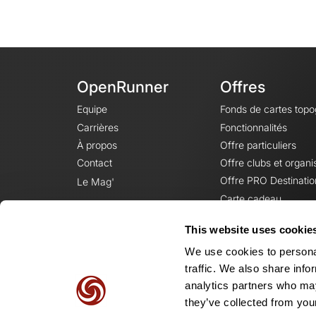
OpenRunner
Offres
Equipe
Fonds de cartes top
Carrières
Fonctionnalités
À propos
Offre particuliers
Contact
Offre clubs et organi
Offre PRO Destinatio
Le Mag'
Carte cadeau
This website uses cookie
We use cookies to personal
traffic. We also share info
analytics partners who may
they’ve collected from your