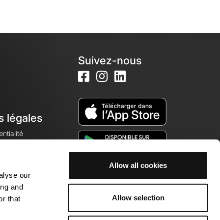
Suivez-nous
s légales
ntialité
Allow all cookies
alyse our
okies
ing and
Allow selection
r that