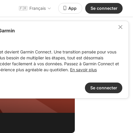
🇫🇷
Français
App
Se connecter
 Garmin
et devient Garmin Connect. Une transition pensée pour vous
 plus besoin de multiplier les étapes, tout est désormais
ccéder facilement à vos données. Passez à Garmin Connect et
périence plus agréable au quotidien.
En savoir plus
Se connecter