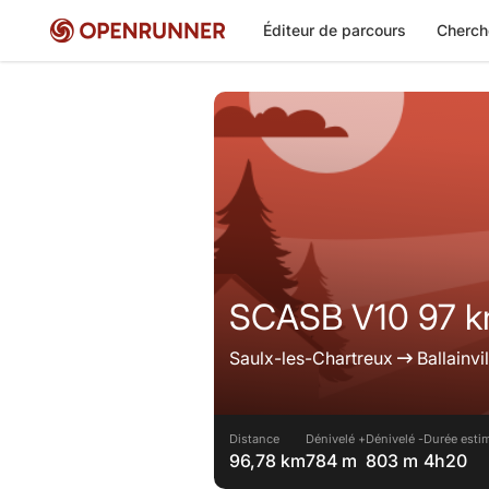
Éditeur de parcours
Cherch
SCASB V10 97 
Saulx-les-Chartreux
Ballainvil
Distance
Dénivelé +
Dénivelé -
Durée esti
96,78 km
784 m
803 m
4h20