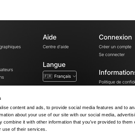
Aide
Connexion
ographiques
Centre d'aide
Créer un compte
Se connecter
Langue
sateurs
Information
🇫🇷
Français
ns
Politique de confide
CGV
CGU
s
Mentions légales
ise content and ads, to provide social media features and to an
Paramètres des co
rmation about your use of our site with our social media, advertis
 combine it with other information that you’ve provided to them o
 use of their services.