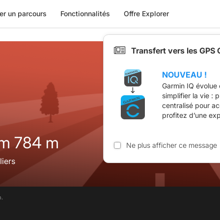
er un parcours
Fonctionnalités
Offre Explorer
Transfert vers les GPS
NOUVEAU !
Garmin IQ évolue 
simplifier la vie :
centralisé pour a
profitez d’une ex
km 784 m
Ne plus afficher ce message
liers
m.