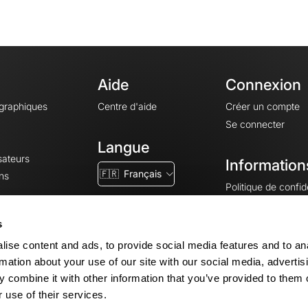
Aide
Connexion
ographiques
Centre d'aide
Créer un compte
Se connecter
Langue
sateurs
Information
🇫🇷
Français
ns
Politique de confide
CGV
CGU
s
Mentions légales
ise content and ads, to provide social media features and to an
Paramètres des co
rmation about your use of our site with our social media, advertis
 combine it with other information that you’ve provided to them o
 use of their services.