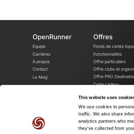
OpenRunner
Offres
Equipe
Fonds de cartes top
Carrières
Fonctionnalités
À propos
Offre particuliers
Contact
Offre clubs et organi
Offre PRO Destinatio
Le Mag'
Carte cadeau
This website uses cookie
We use cookies to personal
traffic. We also share info
analytics partners who may
they’ve collected from your