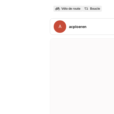
Vélo de route
Boucle
A
acploeren