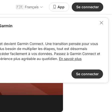
🇫🇷
Français
App
Se connecter
 Garmin
et devient Garmin Connect. Une transition pensée pour vous
 plus besoin de multiplier les étapes, tout est désormais
ccéder facilement à vos données. Passez à Garmin Connect et
périence plus agréable au quotidien.
En savoir plus
Se connecter