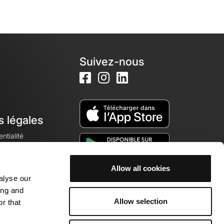
Suivez-nous
s légales
ntialité
Allow all cookies
alyse our
okies
ing and
Allow selection
r that