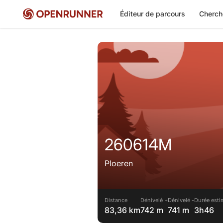
Éditeur de parcours
Cherch
260614M
Ploeren
Distance
Dénivelé +
Dénivelé -
Durée esti
83,36 km
742 m
741 m
3h46