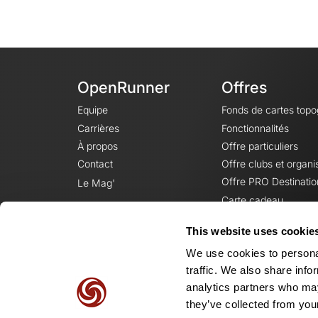
OpenRunner
Offres
Equipe
Fonds de cartes top
Carrières
Fonctionnalités
À propos
Offre particuliers
Contact
Offre clubs et organi
Offre PRO Destinatio
Le Mag'
Carte cadeau
This website uses cookie
We use cookies to personal
traffic. We also share info
analytics partners who may
they’ve collected from your