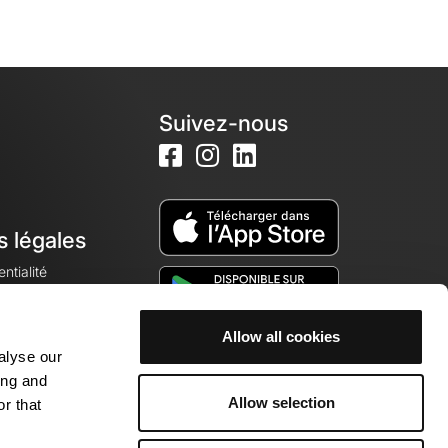
Suivez-nous
s légales
ntialité
Allow all cookies
alyse our
okies
ing and
Allow selection
r that