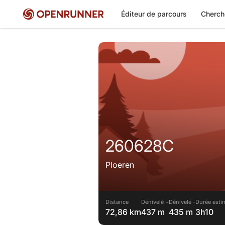
Éditeur de parcours
Cherch
260628C
Ploeren
Distance
Dénivelé +
Dénivelé -
Durée esti
72,86 km
437 m
435 m
3h10