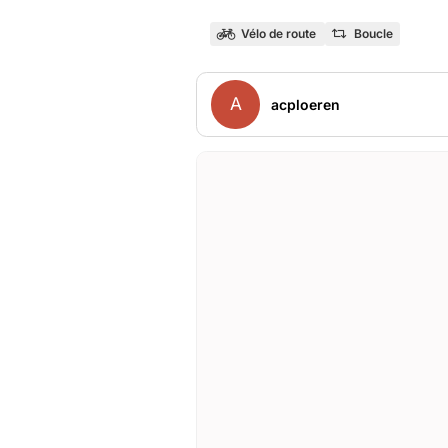
Vélo de route
Boucle
A
acploeren