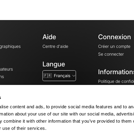
Aide
Connexion
ographiques
Centre d'aide
Créer un compte
Se connecter
Langue
sateurs
Information
🇫🇷
Français
ns
Politique de confide
CGV
CGU
s
Mentions légales
ise content and ads, to provide social media features and to an
Paramètres des co
rmation about your use of our site with our social media, advertis
 combine it with other information that you’ve provided to them o
 use of their services.