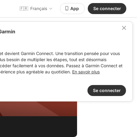
🇫🇷
Français
App
Se connecter
 Garmin
et devient Garmin Connect. Une transition pensée pour vous
 plus besoin de multiplier les étapes, tout est désormais
ccéder facilement à vos données. Passez à Garmin Connect et
périence plus agréable au quotidien.
En savoir plus
Se connecter