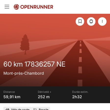
60 km 17836257 NE
Mont-près-Chambord
Distance
Dénivelé +
Durée estim.
59,91 km
252 m
2h32
Vélo de route
Boucle