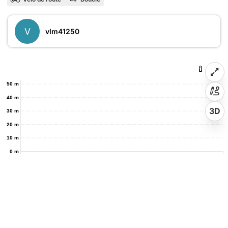
V
vlm41250
50 m
40 m
3D
30 m
20 m
10 m
0 m