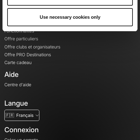
Le Mag'
Offres
Use necessary cookies only
Fonds de cartes topographiques
Fonctionnalités
Offre particuliers
Offre clubs et organisateurs
Offre PRO Destinations
Carte cadeau
Aide
Centre d'aide
Langue
🇫🇷
Français
Connexion
Créer un compte