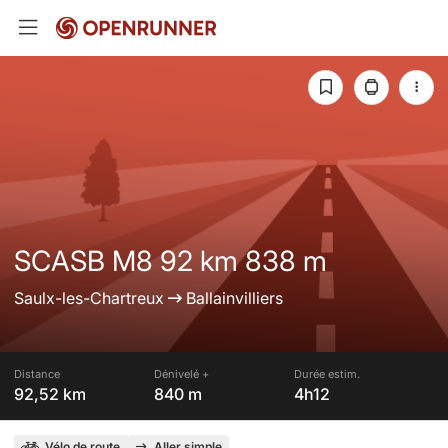
SCASB M8 92 km 838 m
Saulx-les-Chartreux
Ballainvilliers
Distance
Dénivelé +
Durée estim.
92,52 km
840 m
4h12
Vélo de route
Aller simple