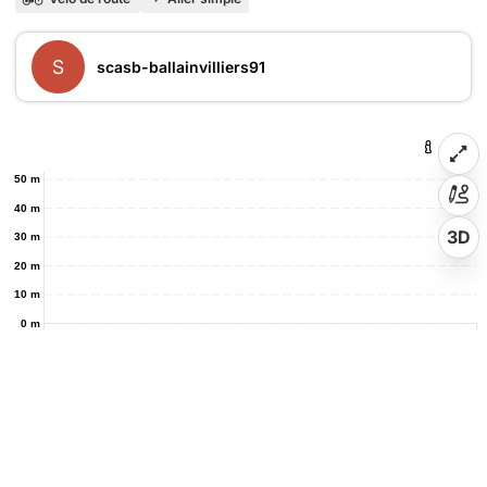
S
scasb-ballainvilliers91
50 m
40 m
3D
30 m
20 m
10 m
0 m