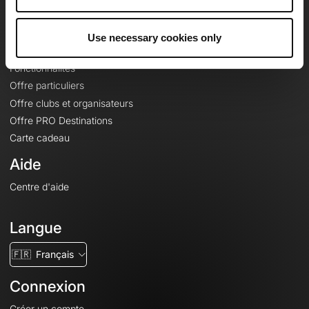
Le Mag'
Offres
Use necessary cookies only
Fonds de cartes topographiques
Fonctionnalités
Offre particuliers
Offre clubs et organisateurs
Offre PRO Destinations
Carte cadeau
Aide
Centre d'aide
Langue
🇫🇷
Français
Connexion
Créer un compte