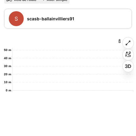
S
scasb-ballainvilliers91
50 m
40 m
3D
30 m
20 m
10 m
0 m