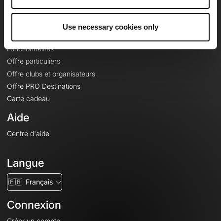
Le Mag'
Offres
Use necessary cookies only
Fonds de cartes topographiques
Fonctionnalités
Offre particuliers
Offre clubs et organisateurs
Offre PRO Destinations
Carte cadeau
Aide
Centre d'aide
Langue
🇫🇷
Français
Connexion
Créer un compte