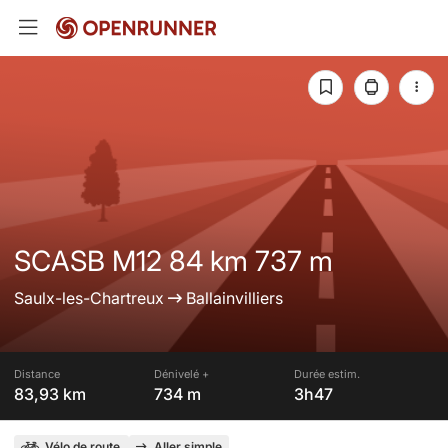
SCASB M12 84 km 737 m
Saulx-les-Chartreux
Ballainvilliers
Distance
Dénivelé +
Durée estim.
83,93 km
734 m
3h47
Vélo de route
Aller simple