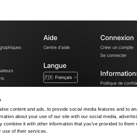
Aide
Connexion
ographiques
Centre d'aide
Créer un compte
Se connecter
Langue
sateurs
Information
🇫🇷
Français
ns
Politique de confide
CGV
CGU
s
Mentions légales
ise content and ads, to provide social media features and to an
Paramètres des co
rmation about your use of our site with our social media, advertis
 combine it with other information that you’ve provided to them o
 use of their services.