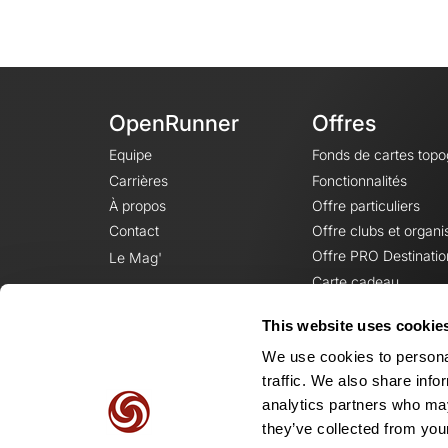
OpenRunner
Offres
Equipe
Fonds de cartes top
Carrières
Fonctionnalités
À propos
Offre particuliers
Contact
Offre clubs et organi
Offre PRO Destinatio
Le Mag'
Carte cadeau
This website uses cookie
We use cookies to personal
traffic. We also share info
analytics partners who may
they’ve collected from your