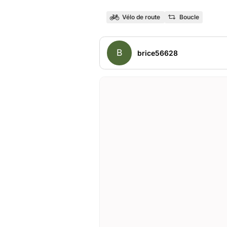
Vélo de route
Boucle
B
brice56628