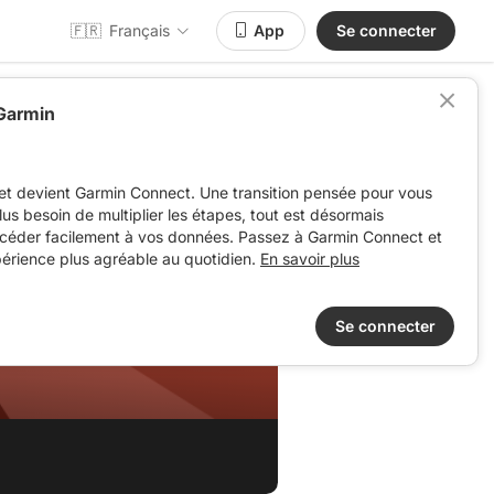
🇫🇷
Français
App
Se connecter
 Garmin
et devient Garmin Connect. Une transition pensée pour vous
 plus besoin de multiplier les étapes, tout est désormais
ccéder facilement à vos données. Passez à Garmin Connect et
périence plus agréable au quotidien.
En savoir plus
Se connecter