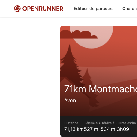
Éditeur de parcours
Cherch
71km Montmach
Avon
Distance
Dénivelé +
Dénivelé -
Durée estim.
71,13 km
527 m
534 m
3h09