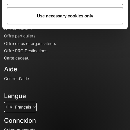
Le Mag'
Offres
Use necessary cookies only
Fonds de cartes topographiques
Fonctionnalités
Offre particuliers
Offre clubs et organisateurs
Offre PRO Destinations
Carte cadeau
Aide
Centre d'aide
Langue
🇫🇷
Français
Connexion
Créer un compte