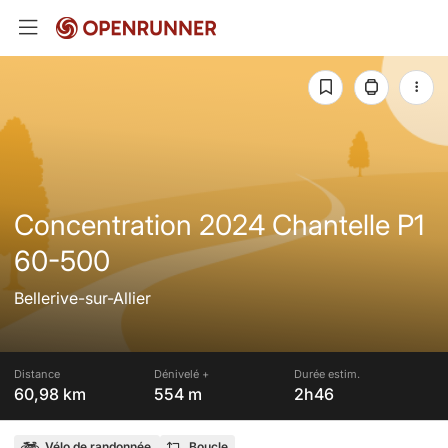
Concentration 2024 Chantelle P1
60-500
Bellerive-sur-Allier
Distance
Dénivelé +
Durée estim.
60,98 km
554 m
2h46
Vélo de randonnée
Boucle