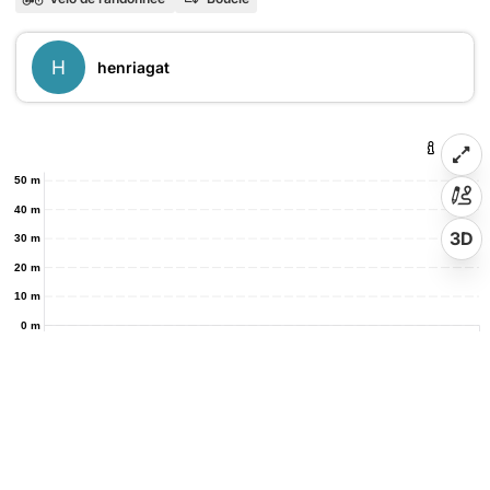
H
henriagat
50 m
40 m
3D
30 m
20 m
10 m
0 m