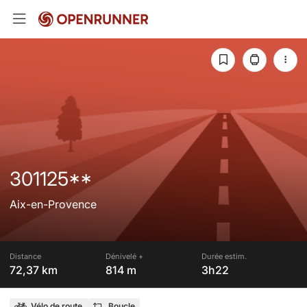
301125**
Aix-en-Provence
Distance
Dénivelé +
Durée estim.
72,37 km
814 m
3h22
Vélo de route
Boucle