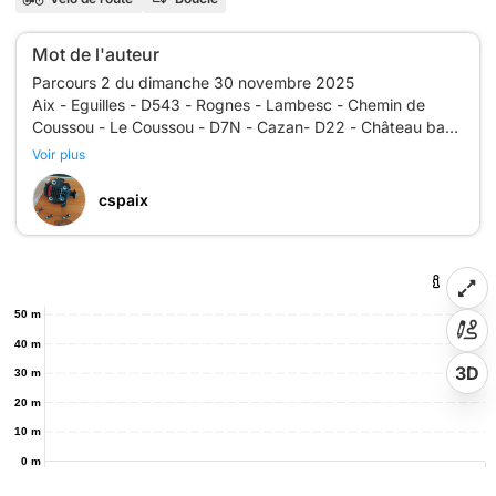
Mot de l'auteur
Parcours 2 du dimanche 30 novembre 2025
Aix - Eguilles - D543 - Rognes - Lambesc - Chemin de
Coussou - Le Coussou - D7N - Cazan- D22 - Château bas -
Badasset - Zoo de La Barben - Valmousse - D67E - Les
Voir plus
cspaix
50 m
40 m
3D
30 m
20 m
10 m
0 m