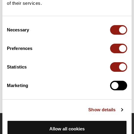
of their services.
Consent
Résumé
Necessary
Selection
Découvrez ce parcours de vélo de 72,4 km à proximité de Aix-
en-Provence. Ce parcours emprunte 70,7 km de routes. Il
présente une ascension cumulée de plus de 810m. Prévoyez
Preferences
environ 3 heures et 22 minutes pour réaliser ce parcours.
Statistics
Date de création du parcours: 31 octobre 2023 à 17:22:53.
Dernière modification de la fiche parcours: 16 novembre 2025 à 15:51:47.
Identifiant du parcours: 17889837
Marketing
Show details
OpenRunner
Allow all cookies