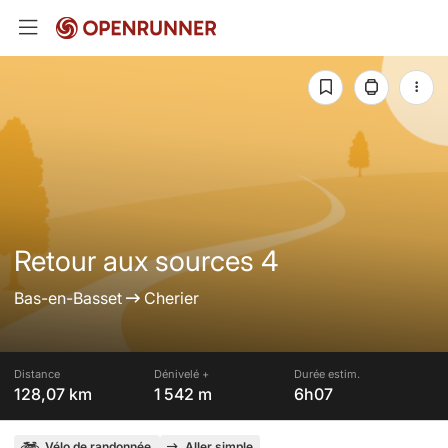
Retour aux sources 4
Bas-en-Basset
Cherier
Distance
Dénivelé +
Durée estim.
128,07 km
1 542 m
6h07
Vélo de randonnée
Aller simple