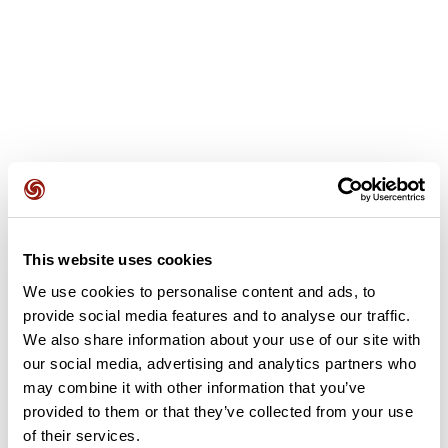
Avis des utilisateurs
Voir tous les avis
4,3
•
3 avis
31 janv. 2026
This website uses cookies
Ras
Trace pas toujours 
We use cookies to personalise content and ads, to
provide social media features and to analyse our traffic.
We also share information about your use of our site with
E
M
eric46659
melissa2
our social media, advertising and analytics partners who
may combine it with other information that you’ve
provided to them or that they’ve collected from your use
Ajouter un avis
of their services.