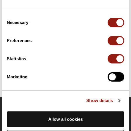
Résumé
Consent
Découvrez ce parcours de trail de 14,8 km qui débute à Soultz-
Necessary
Selection
Haut-Rhin et se termine à Wuenheim. Il présente une ascension
cumulée de plus de 470m. Prévoyez environ 2 heures et 31
minutes pour réaliser ce parcours.
Preferences
Date de création du parcours: 6 novembre 2023 à 07:51:36.
Statistics
Dernière modification de la fiche parcours: 18 février 2026 à 20:46:43.
Identifiant du parcours: 17913095
Marketing
Show details
OpenRunner
Allow all cookies
Equipe
Carrières