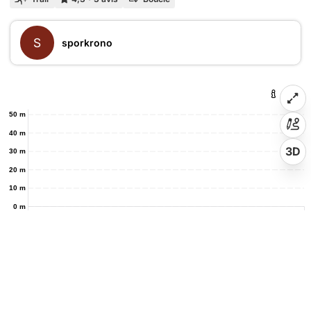
S
sporkrono
50 m
40 m
3D
30 m
20 m
10 m
0 m