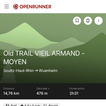
Old TRAIL VIEIL ARMAND -
MOYEN
Soultz-Haut-Rhin
Wuenheim
Distance
Dénivelé +
Durée estim.
14,76 km
476 m
2h31
Trail
4,3
•
3 avis
Boucle