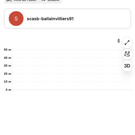
S
scasb-ballainvilliers91
50 m
40 m
3D
30 m
20 m
10 m
0 m