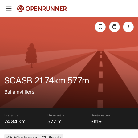
SCASB 21 74km 577m
Ballainvilliers
Distance
Dénivelé +
Durée estim.
74,34 km
577 m
3h19
Vélo de route
Boucle