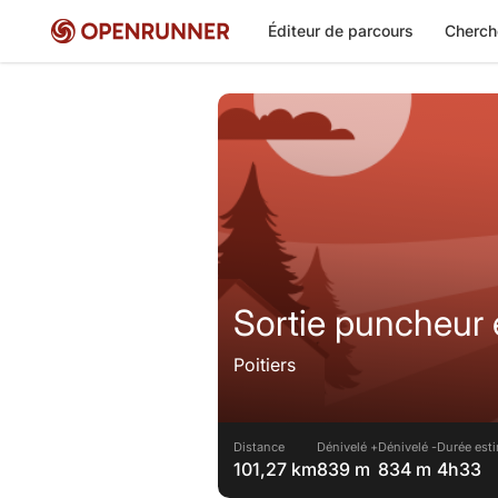
Éditeur de parcours
Cherch
Sortie puncheur 
Poitiers
Distance
Dénivelé +
Dénivelé -
Durée esti
101,27 km
839 m
834 m
4h33