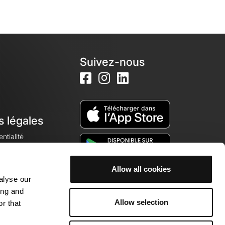
Suivez-nous
s légales
ntialité
Allow all cookies
alyse our
okies
ing and
Allow selection
r that