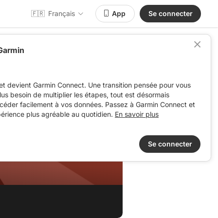
🇫🇷
Français
App
Se connecter
 Garmin
et devient Garmin Connect. Une transition pensée pour vous
 plus besoin de multiplier les étapes, tout est désormais
ccéder facilement à vos données. Passez à Garmin Connect et
périence plus agréable au quotidien.
En savoir plus
Se connecter