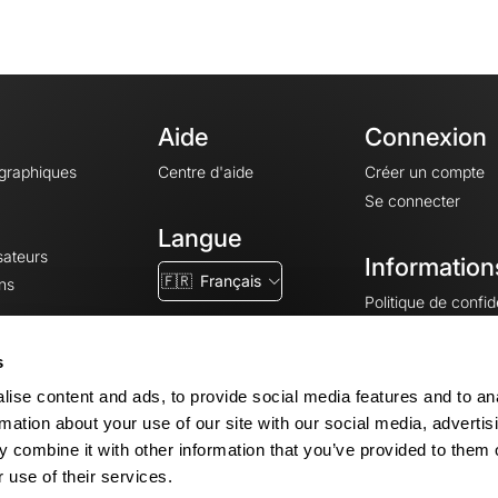
Aide
Connexion
ographiques
Centre d'aide
Créer un compte
Se connecter
Langue
sateurs
Information
🇫🇷
Français
ns
Politique de confide
CGV
CGU
s
Mentions légales
ise content and ads, to provide social media features and to an
Paramètres des co
rmation about your use of our site with our social media, advertis
 combine it with other information that you’ve provided to them o
 use of their services.