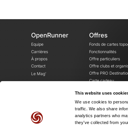
OpenRunner
Offres
Equipe
Fonds de cartes top
Carrières
Fonctionnalités
À propos
Offre particuliers
Contact
Offre clubs et organi
Offre PRO Destinatio
Le Mag'
Carte cadeau
This website uses cookie
We use cookies to personal
traffic. We also share info
analytics partners who may
they’ve collected from your