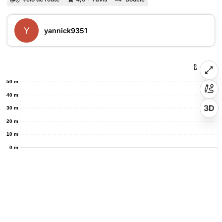
Y
yannick9351
50 m
40 m
3D
30 m
20 m
10 m
0 m