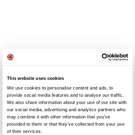
Avis des utilisateurs
Voir tous les avis
4,0
•
1 avis
27 juil. 2025
This website uses cookies
Quelques côtes mais roulant dans
We use cookies to personalise content and ads, to
l’ensemble
provide social media features and to analyse our traffic.
We also share information about your use of our site with
B
bertrand6039
our social media, advertising and analytics partners who
may combine it with other information that you’ve
provided to them or that they’ve collected from your use
Ajouter un avis
of their services.