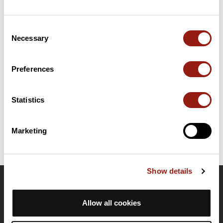
Résumé
Consent
Découvrez ce parcours de vélo de 81,9 km à proximité de
Necessary
Selection
Fontainebleau. Ce parcours emprunte uniquement des routes. Il
présente une ascension cumulée de plus de 500m. Prévoyez
environ 3 heures et 34 minutes pour réaliser ce parcours.
Preferences
Date de création du parcours: 17 novembre 2023 à 07:45:04.
Statistics
Dernière modification de la fiche parcours: 13 mai 2026 à 08:57:27.
Identifiant du parcours: 17961273
Marketing
Show details
OpenRunner
Allow all cookies
Equipe
Carrières