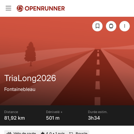
TriaLong2026
Fontainebleau
Distance
Dénivelé +
Durée estim.
81,92 km
501 m
3h34
Vélo de route
4,0
•
1 avis
Boucle