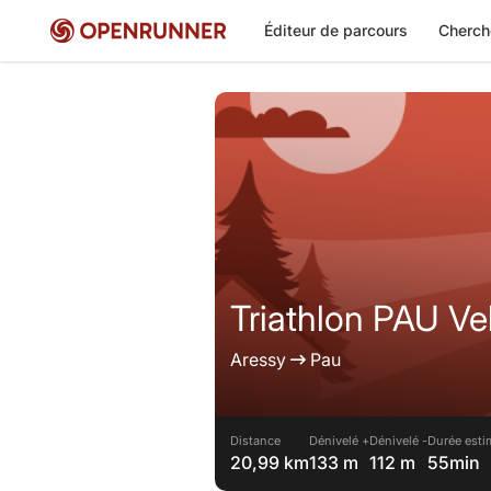
Éditeur de parcours
Cherch
Triathlon PAU Ve
Aressy
Pau
Distance
Dénivelé +
Dénivelé -
Durée esti
20,99 km
133 m
112 m
55min