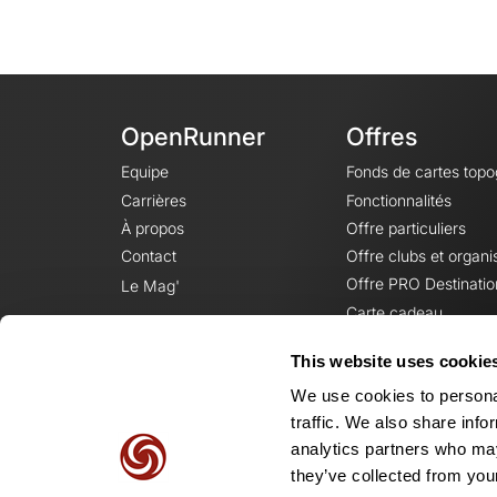
OpenRunner
Offres
Equipe
Fonds de cartes top
Carrières
Fonctionnalités
À propos
Offre particuliers
Contact
Offre clubs et organi
Offre PRO Destinatio
Le Mag'
Carte cadeau
This website uses cookie
We use cookies to personal
traffic. We also share info
analytics partners who may
they’ve collected from your