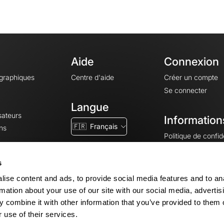
Aide
Connexion
ographiques
Centre d'aide
Créer un compte
Se connecter
Langue
sateurs
Information
🇫🇷
Français
ns
Politique de confide
CGV
CGU
s
Mentions légales
ise content and ads, to provide social media features and to an
Paramètres des co
rmation about your use of our site with our social media, advertis
 combine it with other information that you’ve provided to them o
 use of their services.