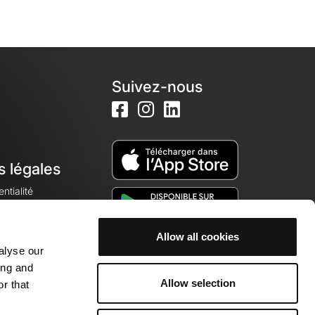
Suivez-nous
s légales
ntialité
Allow all cookies
alyse our
okies
ing and
Allow selection
r that