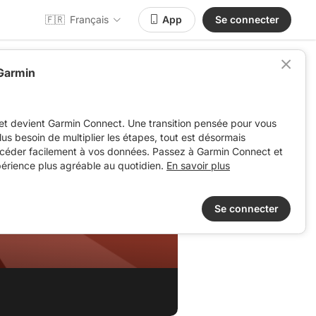
🇫🇷
Français
App
Se connecter
 Garmin
et devient Garmin Connect. Une transition pensée pour vous
 plus besoin de multiplier les étapes, tout est désormais
ccéder facilement à vos données. Passez à Garmin Connect et
périence plus agréable au quotidien.
En savoir plus
Se connecter