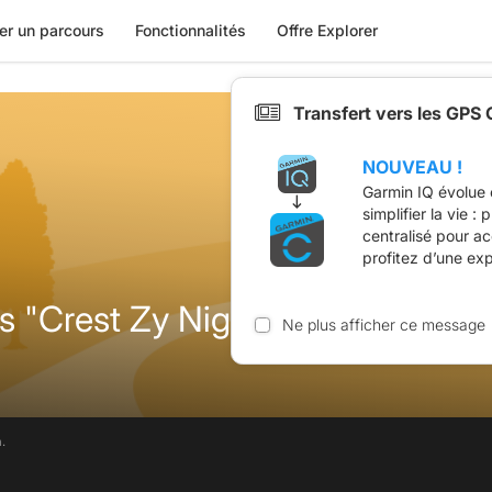
er un parcours
Fonctionnalités
Offre Explorer
Transfert vers les GPS
NOUVEAU !
Garmin IQ évolue 
simplifier la vie :
centralisé pour a
profitez d’une ex
s "Crest Zy Night"
Ne plus afficher ce message
.