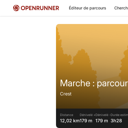
Éditeur de parcours
Cherch
Marche : parcour
Crest
Distance
Dénivelé +
Dénivelé -
Durée estim
12,02 km
179 m
179 m
3h28