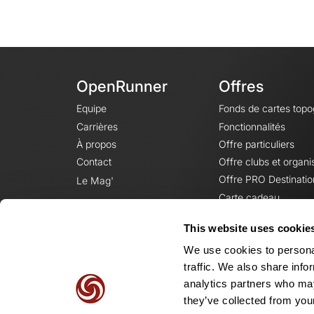
OpenRunner
Offres
Equipe
Fonds de cartes top
Carrières
Fonctionnalités
À propos
Offre particuliers
Contact
Offre clubs et organi
Offre PRO Destinatio
Le Mag'
Carte cadeau
This website uses cookie
We use cookies to personal
traffic. We also share info
analytics partners who may
they’ve collected from your