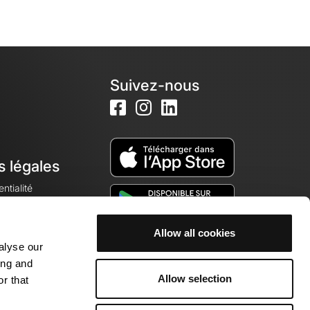
Suivez-nous
s légales
ntialité
Allow all cookies
alyse our
okies
ing and
Allow selection
r that