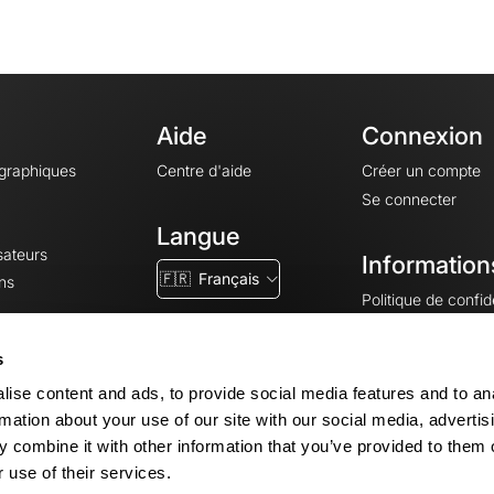
Aide
Connexion
ographiques
Centre d'aide
Créer un compte
Se connecter
Langue
sateurs
Information
🇫🇷
Français
ns
Politique de confide
CGV
CGU
s
Mentions légales
ise content and ads, to provide social media features and to an
Paramètres des co
rmation about your use of our site with our social media, advertis
 combine it with other information that you’ve provided to them o
 use of their services.