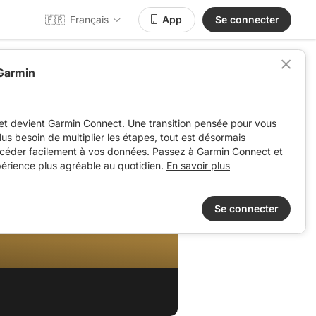
🇫🇷
Français
App
Se connecter
 Garmin
et devient Garmin Connect. Une transition pensée pour vous
 plus besoin de multiplier les étapes, tout est désormais
ccéder facilement à vos données. Passez à Garmin Connect et
périence plus agréable au quotidien.
En savoir plus
Se connecter