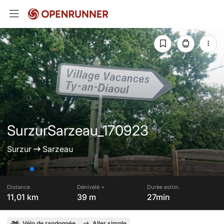
SurzurSarzeau_170923
Surzur
Sarzeau
Distance
Dénivelé +
Durée estim.
11,01 km
39 m
27min
Vélo de randonnée
Aller simple