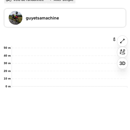
guyetsamachine
50 m
40 m
3D
30 m
20 m
10 m
0 m