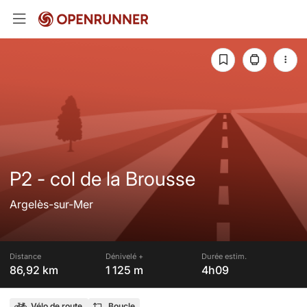
P2 - col de la Brousse
Argelès-sur-Mer
Distance
Dénivelé +
Durée estim.
86,92 km
1 125 m
4h09
Vélo de route
Boucle