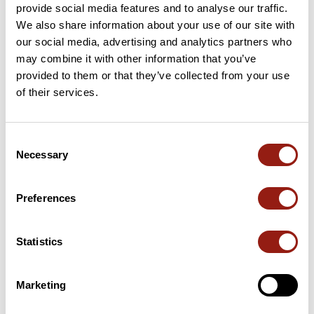
provide social media features and to analyse our traffic.
15 km
Coll del Fourn
155 m
We also share information about your use of our site with
our social media, advertising and analytics partners who
46 km
Col de Mirailles
710 m
may combine it with other information that you’ve
provided to them or that they’ve collected from your use
47 km
Col de la Brousse
850 m
of their services.
50 km
Col de Llamouzy
692 m
Consent
Necessary
50 km
Col de Pla Boulat
640 m
Selection
Cols extraits du catalogue du Club des Cent Cols
Preferences
Résumé
Statistics
Découvrez ce parcours de vélo de 86,9 km à proximité de
Argelès-sur-Mer. Ce parcours emprunte 79,9 km de routes. Il
présente une ascension cumulée de plus de 1120m. Prévoyez
Marketing
environ 4 heures et 9 minutes pour réaliser ce parcours.