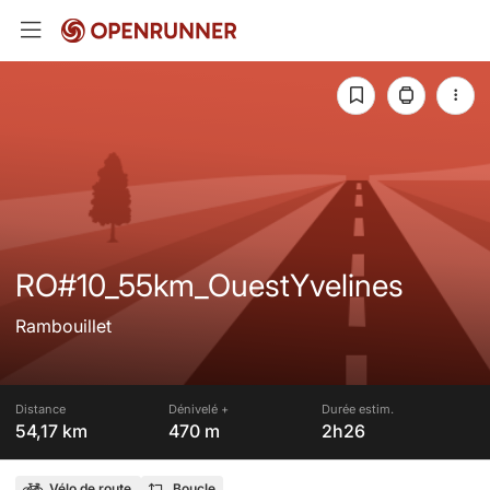
RO#10_55km_OuestYvelines
Rambouillet
Distance
Dénivelé +
Durée estim.
54,17 km
470 m
2h26
Vélo de route
Boucle