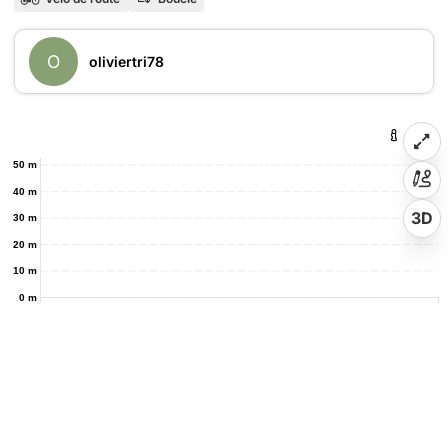
O
oliviertri78
50 m
40 m
3D
30 m
20 m
10 m
0 m