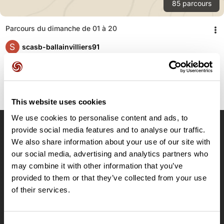
85
parcours
Parcours du dimanche de 01 à 20
S
scasb-ballainvilliers91
This website uses cookies
We use cookies to personalise content and ads, to
provide social media features and to analyse our traffic.
OpenRunner
We also share information about your use of our site with
our social media, advertising and analytics partners who
Equipe
may combine it with other information that you’ve
Carrières
provided to them or that they’ve collected from your use
À propos
of their services.
Contact
Le Mag'