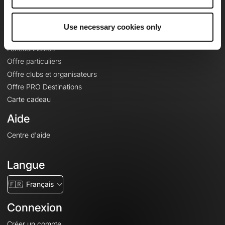
Le Mag'
Offres
Use necessary cookies only
Fonds de cartes topographiques
Fonctionnalités
Offre particuliers
Offre clubs et organisateurs
Offre PRO Destinations
Carte cadeau
Aide
Centre d'aide
Langue
🇫🇷
Français
Connexion
Créer un compte