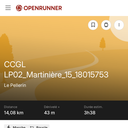
CCGL
LP02_Martinière_15_18015753
Le Pellerin
Distance
Dénivelé +
Durée estim.
14,08 km
43 m
3h38
Marche
Boucle