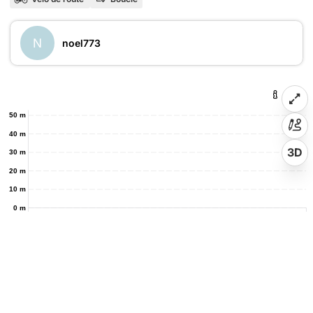
N
noel773
50 m
40 m
3D
30 m
20 m
10 m
0 m