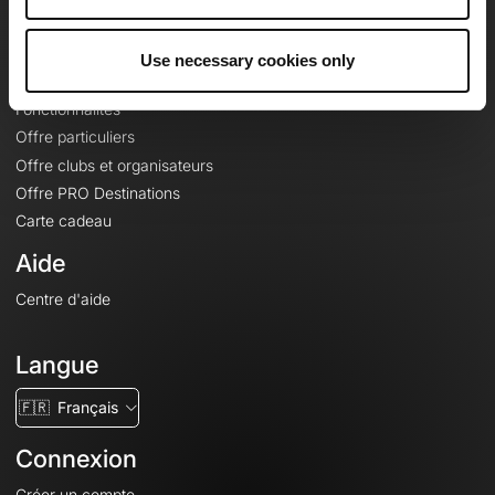
Le Mag'
Offres
Use necessary cookies only
Fonds de cartes topographiques
Fonctionnalités
Offre particuliers
Offre clubs et organisateurs
Offre PRO Destinations
Carte cadeau
Aide
Centre d'aide
Langue
🇫🇷
Français
Connexion
Créer un compte