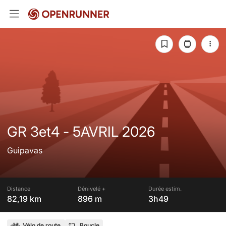
GR 3et4 - 5AVRIL 2026
Guipavas
Distance
Dénivelé +
Durée estim.
82,19 km
896 m
3h49
Vélo de route
Boucle