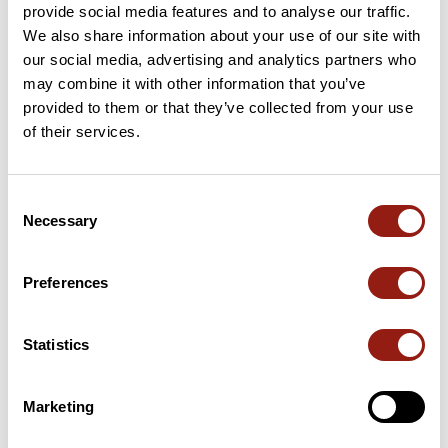
provide social media features and to analyse our traffic.
28 km
Puerto de la Bolina
775 m
We also share information about your use of our site with
our social media, advertising and analytics partners who
67 km
Puerto de los Alazores
1 051 m
may combine it with other information that you’ve
provided to them or that they’ve collected from your use
90 km
Boquete de Zafarraya
915 m
of their services.
131 km
El Puerto
633 m
Consent
Necessary
156 km
Collado del Meli
358 m
Selection
Cols extraits du catalogue du Club des Cent Cols
Preferences
Résumé
Statistics
Découvrez ce parcours de vélo de 201,4 km à proximité de
Vélez-Málaga. Il présente une ascension cumulée de plus de
3530m. Prévoyez environ 10 heures et 10 minutes pour réaliser
Marketing
ce parcours.