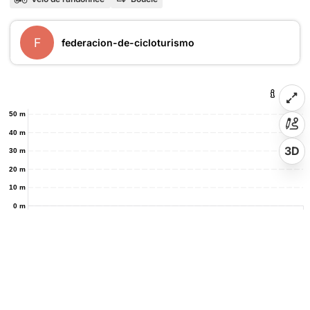
F
federacion-de-cicloturismo
50 m
40 m
3D
30 m
20 m
10 m
0 m