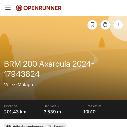
BRM 200 Axarquía 2024-
17943824
Vélez-Málaga
Distance
Dénivelé +
Durée estim.
201,43 km
3 539 m
10h10
Vélo de randonnée
Boucle