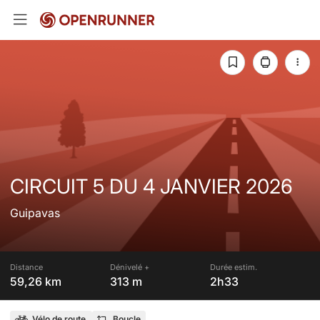
CIRCUIT 5 DU 4 JANVIER 2026
Guipavas
Distance
Dénivelé +
Durée estim.
59,26 km
313 m
2h33
Vélo de route
Boucle