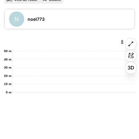
N
noel773
50 m
40 m
3D
30 m
20 m
10 m
0 m