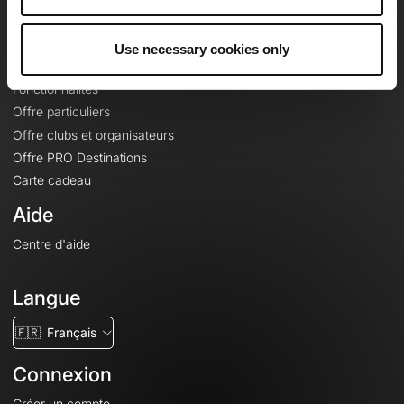
Le Mag'
Offres
Use necessary cookies only
Fonds de cartes topographiques
Fonctionnalités
Offre particuliers
Offre clubs et organisateurs
Offre PRO Destinations
Carte cadeau
Aide
Centre d'aide
Langue
🇫🇷
Français
Connexion
Créer un compte