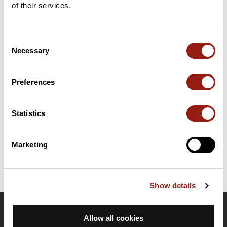
of their services.
Consent
Résumé
Necessary
Selection
Découvrez ce parcours de vélo de 88 km à proximité de
Poitiers. Ce parcours emprunte 84,5 km de routes. Il présente
une ascension cumulée de plus de 520m. Prévoyez environ 3
Preferences
heures et 50 minutes pour réaliser ce parcours.
Statistics
Date de création du parcours: 5 décembre 2023 à 17:06:04.
Dernière modification de la fiche parcours: 26 janvier 2026 à 14:54:47.
Identifiant du parcours: 18035367
Marketing
Show details
OpenRunner
Allow all cookies