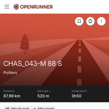
CHAS_043-M 88 S
Poitiers
Distance
Dénivelé +
Durée estim.
87,99 km
520 m
3h50
Vélo de route
Aller simple