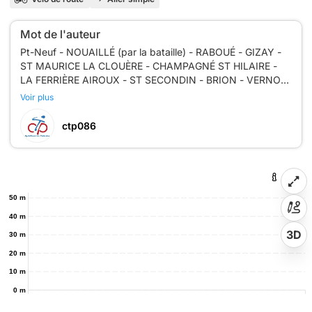
Mot de l'auteur
Pt-Neuf - NOUAILLÉ (par la bataille) - RABOUÉ - GIZAY -
ST MAURICE LA CLOUÈRE - CHAMPAGNÉ ST HILAIRE -
LA FERRIÈRE AIROUX - ST SECONDIN - BRION - VERNON
- NIEUL L'ESPOIR - LE PINIER - MIGNALOUX - CHU - Piste
Voir plus
ctp086
50 m
40 m
3D
30 m
20 m
10 m
0 m