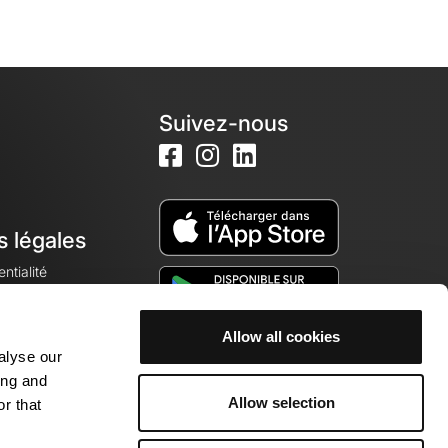
Suivez-nous
s légales
ntialité
Allow all cookies
alyse our
okies
ing and
Allow selection
r that