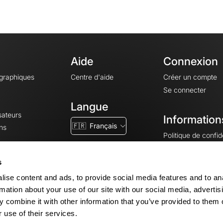
Aide
Connexion
ographiques
Centre d'aide
Créer un compte
Se connecter
Langue
sateurs
Information
🇫🇷
Français
ns
Politique de confide
CGV
CGU
s
Mentions légales
ise content and ads, to provide social media features and to an
Paramètres des co
rmation about your use of our site with our social media, advertis
 combine it with other information that you’ve provided to them o
 use of their services.