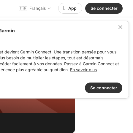
🇫🇷
Français
App
Se connecter
 Garmin
et devient Garmin Connect. Une transition pensée pour vous
 plus besoin de multiplier les étapes, tout est désormais
ccéder facilement à vos données. Passez à Garmin Connect et
périence plus agréable au quotidien.
En savoir plus
Se connecter