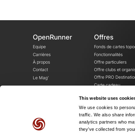
OpenRunner
Offres
Equipe
Fonds de cartes top
Carrières
Fonctionnalités
À propos
Offre particuliers
Contact
Offre clubs et organi
Offre PRO Destinatio
Le Mag'
Carte cadeau
This website uses cookie
We use cookies to personal
traffic. We also share info
analytics partners who may
they’ve collected from your