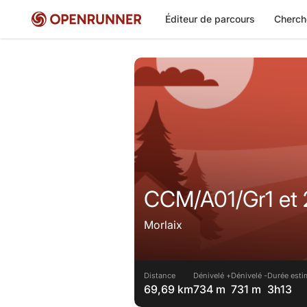
Éditeur de parcours
Cherch
CCM/A01/Gr1 et 
Morlaix
Distance
Dénivelé +
Dénivelé -
Durée esti
69,69 km
734 m
731 m
3h13