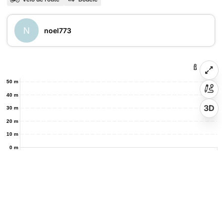
N
noel773
50 m
40 m
3D
30 m
20 m
10 m
0 m