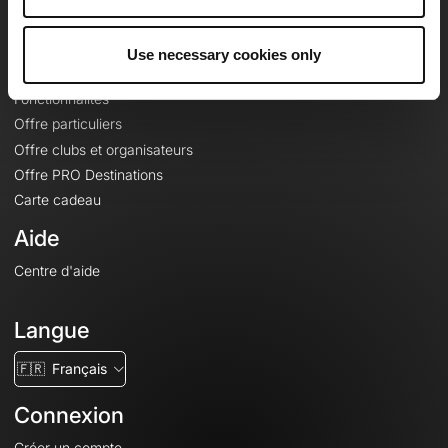
Le Mag'
Offres
Use necessary cookies only
Fonds de cartes topographiques
Fonctionnalités
Offre particuliers
Offre clubs et organisateurs
Offre PRO Destinations
Carte cadeau
Aide
Centre d'aide
Langue
🇫🇷
Français
Connexion
Créer un compte