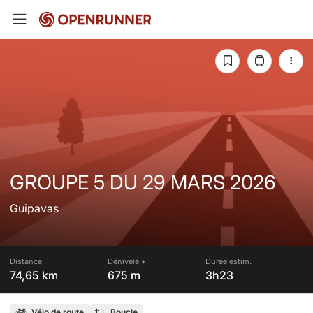
GROUPE 5 DU 29 MARS 2026
Guipavas
Distance
Dénivelé +
Durée estim.
74,65 km
675 m
3h23
Vélo de route
Boucle